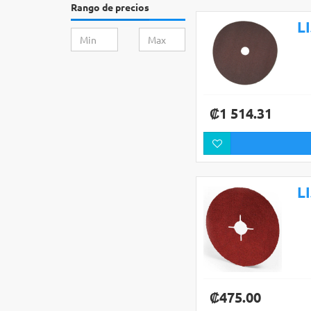
Rango de precios
L
₡1 514.31
L
₡475.00