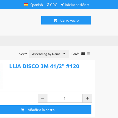
Spanish
₡ CRC
Iniciar sesión
Carro vacio
Sort:
Grid:
Ascending by Name
LIJA DISCO 3M 41/2" #120
Añadir a la cesta