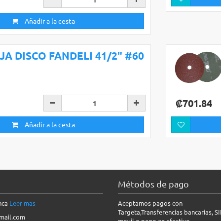
Añadir a la cesta
IJA DISCO FANDELI 41/2" #60
₡701.84
Añadir a la cesta
Métodos de pago
anca
Leer mas
Aceptamos pagos con
Targeta,Transferencias bancarias, S
mail.com
movil o pago en efectivo.