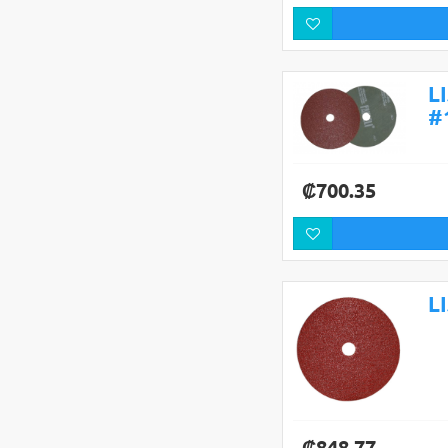
L
#
₡700.35
L
₡848.77