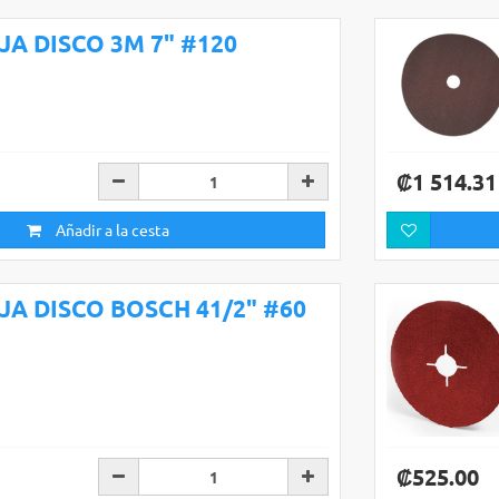
IJA DISCO 3M 7" #120
₡1 514.31
Añadir a la cesta
IJA DISCO BOSCH 41/2" #60
₡525.00