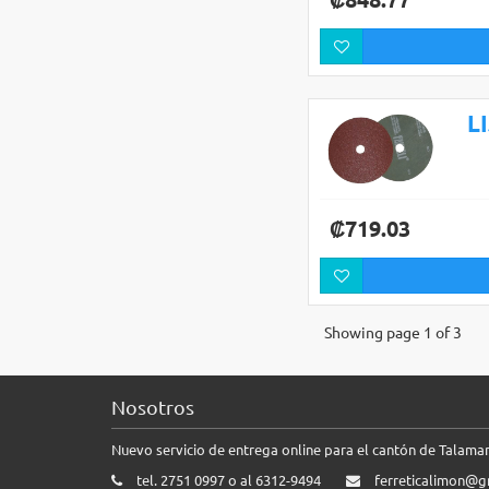
L
₡719.03
Showing page 1 of 3
Nosotros
Nuevo servicio de entrega online para el cantón de Talam
tel. 2751 0997 o al 6312-9494
ferreticalimon@g