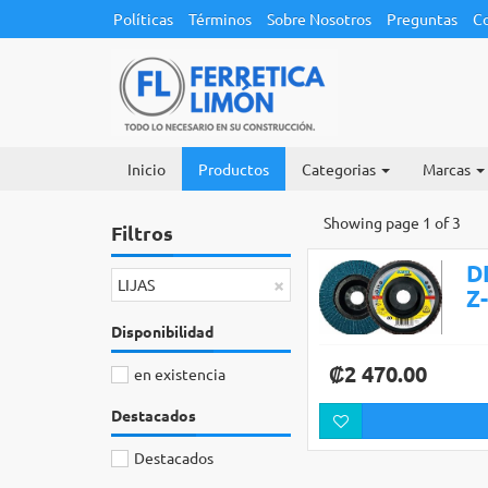
Políticas
Términos
Sobre Nosotros
Preguntas
C
Inicio
Productos
Categorias
Marcas
Showing page 1 of 3
Filtros
D
×
LIJAS
Z
Disponibilidad
₡2 470.00
en existencia
Destacados
Destacados