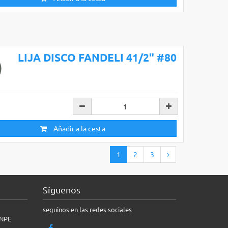
LIJA DISCO FANDELI 41/2" #80
Añadir a la cesta
1
2
3
Síguenos
seguinos en las redes sociales
INPE