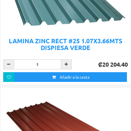
LAMINA ZINC RECT #25 1.07X3.66MTS
DISPIESA VERDE
₡20 204.40
Añadir a la cesta