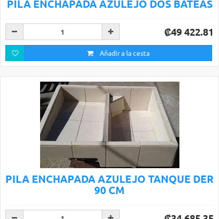
PILA ENCHAPADA AZULEJO DOS BATEAS
₡49 422.81
Añadir a la cesta
PILA ENCHAPADA AZULEJO TANQUE DER
90 CM
₡34 685.35