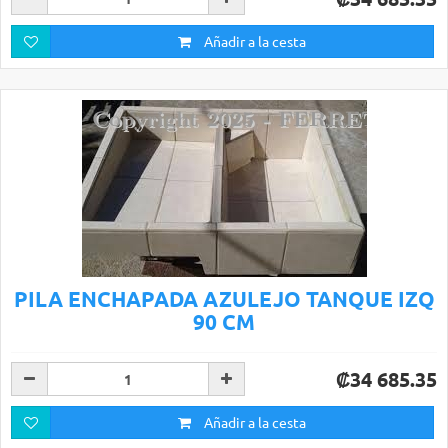
Añadir a la cesta
PILA ENCHAPADA AZULEJO TANQUE IZQ
90 CM
₡34 685.35
Añadir a la cesta