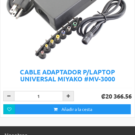
CABLE ADAPTADOR P/LAPTOP
UNIVERSAL MIYAKO #MV-3000
₡20 366.56
Añadir a la cesta
Nosotros