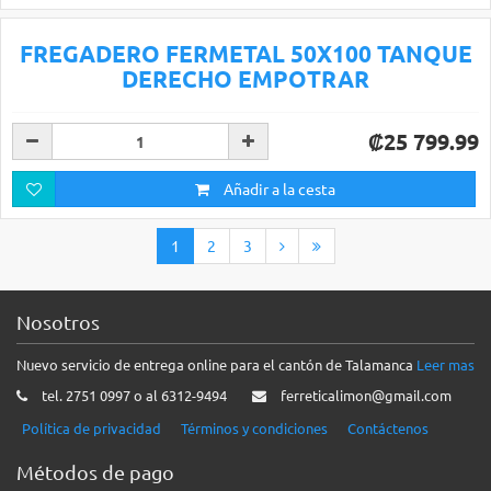
FREGADERO FERMETAL 50X100 TANQUE
DERECHO EMPOTRAR
₡25 799.99
Añadir a la cesta
1
2
3
Nosotros
Nuevo servicio de entrega online para el cantón de Talamanca
Leer mas
tel. 2751 0997 o al 6312-9494
ferreticalimon@gmail.com
Política de privacidad
Términos y condiciones
Contáctenos
Métodos de pago