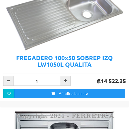
FREGADERO 100x50 SOBREP IZQ
LW1050L QUALITA
₡14 522.35
Añadir a la cesta